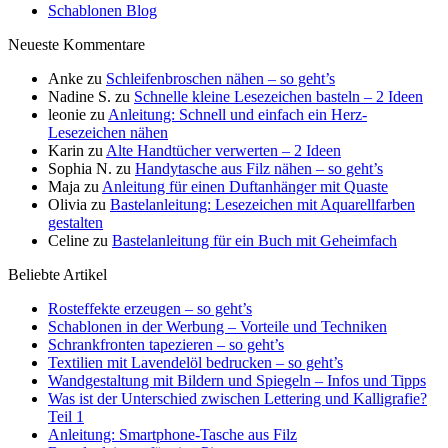
Schablonen Blog
Neueste Kommentare
Anke
zu
Schleifenbroschen nähen – so geht’s
Nadine S.
zu
Schnelle kleine Lesezeichen basteln – 2 Ideen
leonie
zu
Anleitung: Schnell und einfach ein Herz-
Lesezeichen nähen
Karin
zu
Alte Handtücher verwerten – 2 Ideen
Sophia N.
zu
Handytasche aus Filz nähen – so geht’s
Maja
zu
Anleitung für einen Duftanhänger mit Quaste
Olivia
zu
Bastelanleitung: Lesezeichen mit Aquarellfarben
gestalten
Celine
zu
Bastelanleitung für ein Buch mit Geheimfach
Beliebte Artikel
Rosteffekte erzeugen – so geht’s
Schablonen in der Werbung – Vorteile und Techniken
Schrankfronten tapezieren – so geht’s
Textilien mit Lavendelöl bedrucken – so geht’s
Wandgestaltung mit Bildern und Spiegeln – Infos und Tipps
Was ist der Unterschied zwischen Lettering und Kalligrafie?
Teil 1
Anleitung: Smartphone-Tasche aus Filz