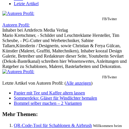
Letzte Artikel
FB/Twitter
Autoren Profil:
Inhaber
bei
Artdefects Media Verlag
Mario Kretschmer, - Schilder und Leuchtreklame Hersteller, Tim
Scheube, - PG-Cutter und Werbetechniker, Sabine
Tallarn,Künstlerin / Designerin, sowie Christian & Ferya Gülcan,
Künstler (Malerei, Graffiti, Maltechniken), Inhaber koozal Design
Galerie, Betreiber und Redakteure dieser Seite, Youtuberin Sevilart
(Dekok-Bastelkanal) schreiben hier Wissenswertes, Anleitungen und
Ratgeber zu Schablonen, Malerei, Bastelarbeiten und Dekoration.
FB/Twitter
Letzte Artikel von Autoren Profil:
(
Alle anzeigen
)
Papier mit Tee und Kaffee altern lassen
Sommerdeko: Gläser für Windlichter bemalen
Bommel selber machen – 2 Varianten
Mehr Themen:
QR-Code-Tool für Schablonen & Airbrush
Willkommen beim