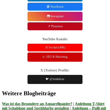
📘 Facebook
📷 Instagram
📌 Pinterest
YouTube Kanäle:
🎨 Sevilart (40K)
📈 SEO & Marketing
X (Twitter) Profile:
🐦 @Artdefects
Weitere Blogbeiträge
Was ist das Besondere an Aquarellpapier?
|
Anleitung T-Shirt
mit Schablone und Sprühfarbe gestalten
|
Anleitung – Pulli mit