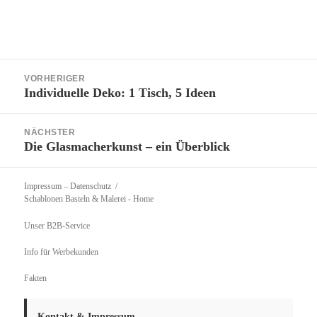
Beitragsnavigation
VORHERIGER
Individuelle Deko: 1 Tisch, 5 Ideen
Vorheriger
Beitrag:
NÄCHSTER
Die Glasmacherkunst – ein Überblick
Nächster
Beitrag:
Impressum – Datenschutz
Schablonen Basteln & Malerei
- Home
Unser B2B-Service
Info für Werbekunden
Fakten
Kontakt & Impressum