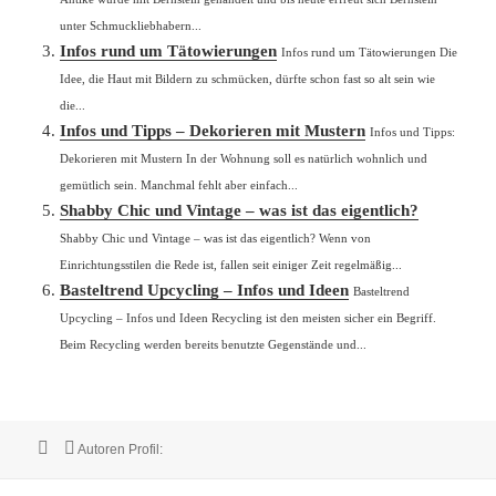
unter Schmuckliebhabern...
Infos rund um Tätowierungen
Infos rund um Tätowierungen Die
Idee, die Haut mit Bildern zu schmücken, dürfte schon fast so alt sein wie
die...
Infos und Tipps – Dekorieren mit Mustern
Infos und Tipps:
Dekorieren mit Mustern In der Wohnung soll es natürlich wohnlich und
gemütlich sein. Manchmal fehlt aber einfach...
Shabby Chic und Vintage – was ist das eigentlich?
Shabby Chic und Vintage – was ist das eigentlich? Wenn von
Einrichtungsstilen die Rede ist, fallen seit einiger Zeit regelmäßig...
Basteltrend Upcycling – Infos und Ideen
Basteltrend
Upcycling – Infos und Ideen Recycling ist den meisten sicher ein Begriff.
Beim Recycling werden bereits benutzte Gegenstände und...
Veröffentlicht
Autor
Autoren Profil:
am