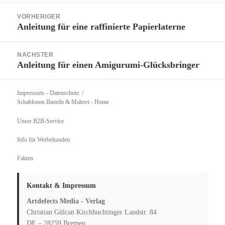
Beitragsnavigation
VORHERIGER
Anleitung für eine raffinierte Papierlaterne
Vorheriger
Beitrag:
NÄCHSTER
Anleitung für einen Amigurumi-Glücksbringer
Nächster
Beitrag:
Impressum – Datenschutz
Schablonen Basteln & Malerei
- Home
Unser B2B-Service
Info für Werbekunden
Fakten
Kontakt & Impressum
Artdefects Media - Verlag
Christian Gülcan Kirchhuchtinger Landstr. 84
DE – 28259 Bremen