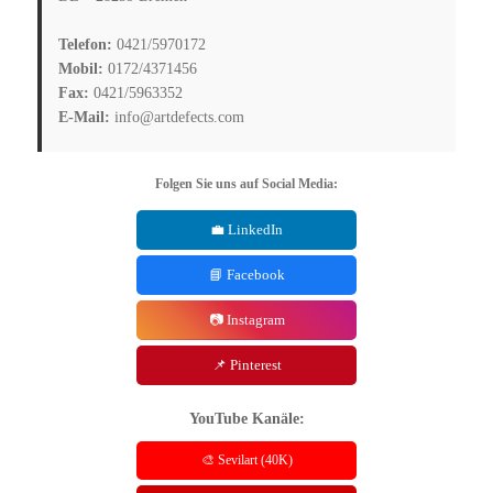
Telefon:
0421/5970172
Mobil:
0172/4371456
Fax:
0421/5963352
E-Mail:
info@artdefects.com
Folgen Sie uns auf Social Media:
💼 LinkedIn
📘 Facebook
📷 Instagram
📌 Pinterest
YouTube Kanäle:
🎨 Sevilart (40K)