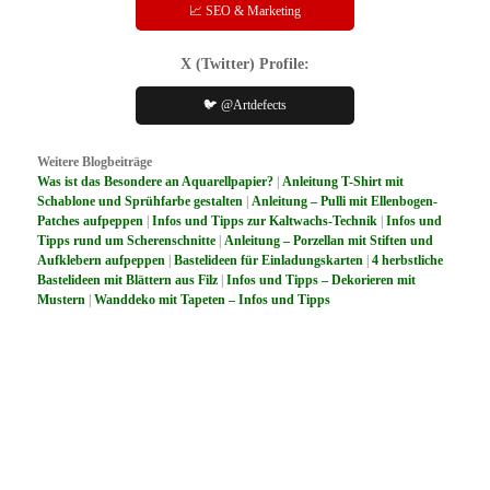
📈 SEO & Marketing
X (Twitter) Profile:
🐦 @Artdefects
Weitere Blogbeiträge
Was ist das Besondere an Aquarellpapier?
|
Anleitung T-Shirt mit
Schablone und Sprühfarbe gestalten
|
Anleitung – Pulli mit Ellenbogen-
Patches aufpeppen
|
Infos und Tipps zur Kaltwachs-Technik
|
Infos und
Tipps rund um Scherenschnitte
|
Anleitung – Porzellan mit Stiften und
Aufklebern aufpeppen
|
Bastelideen für Einladungskarten
|
4 herbstliche
Bastelideen mit Blättern aus Filz
|
Infos und Tipps – Dekorieren mit
Mustern
|
Wanddeko mit Tapeten – Infos und Tipps