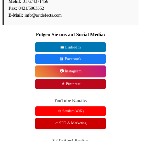
Mobil:
0172/4371456
Fax:
0421/5963352
E-Mail:
info@artdefects.com
Folgen Sie uns auf Social Media:
💼 LinkedIn
📘 Facebook
📷 Instagram
📌 Pinterest
YouTube Kanäle:
🎨 Sevilart (40K)
📈 SEO & Marketing
X (Twitter) Profile: