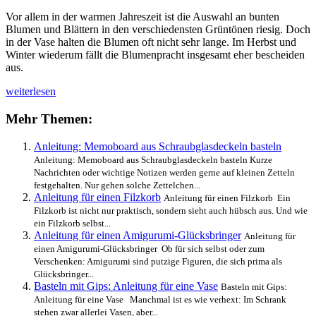
Vor allem in der warmen Jahreszeit ist die Auswahl an bunten
Blumen und Blättern in den verschiedensten Grüntönen riesig. Doch
in der Vase halten die Blumen oft nicht sehr lange. Im Herbst und
Winter wiederum fällt die Blumenpracht insgesamt eher bescheiden
aus.
Anleitung:
weiterlesen
Basteln
mit
Mehr Themen:
gepressten
Blüten
Anleitung: Memoboard aus Schraubglasdeckeln basteln
Anleitung: Memoboard aus Schraubglasdeckeln basteln Kurze
Nachrichten oder wichtige Notizen werden gerne auf kleinen Zetteln
festgehalten. Nur gehen solche Zettelchen...
Anleitung für einen Filzkorb
Anleitung für einen Filzkorb Ein
Filzkorb ist nicht nur praktisch, sondern sieht auch hübsch aus. Und wie
ein Filzkorb selbst...
Anleitung für einen Amigurumi-Glücksbringer
Anleitung für
einen Amigurumi-Glücksbringer Ob für sich selbst oder zum
Verschenken: Amigurumi sind putzige Figuren, die sich prima als
Glücksbringer...
Basteln mit Gips: Anleitung für eine Vase
Basteln mit Gips:
Anleitung für eine Vase Manchmal ist es wie verhext: Im Schrank
stehen zwar allerlei Vasen, aber...