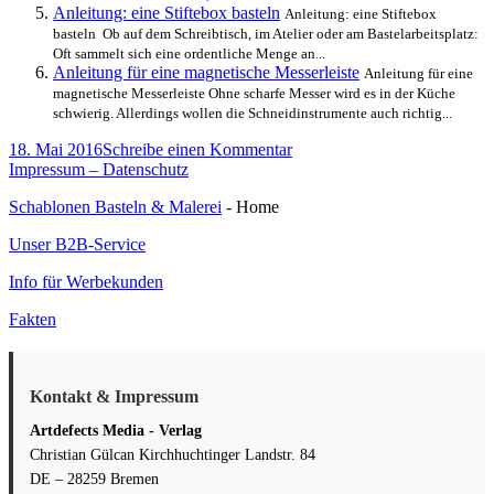
Anleitung: eine Stiftebox basteln
Anleitung: eine Stiftebox
basteln Ob auf dem Schreibtisch, im Atelier oder am Bastelarbeitsplatz:
Oft sammelt sich eine ordentliche Menge an...
Anleitung für eine magnetische Messerleiste
Anleitung für eine
magnetische Messerleiste Ohne scharfe Messer wird es in der Küche
schwierig. Allerdings wollen die Schneidinstrumente auch richtig...
Veröffentlicht
zu
18. Mai 2016
Schreibe einen Kommentar
am
Anleitung:
Impressum – Datenschutz
Basteln
Schablonen Basteln & Malerei
- Home
mit
gepressten
Unser B2B-Service
Blüten
Info für Werbekunden
Fakten
Kontakt & Impressum
Artdefects Media - Verlag
Christian Gülcan Kirchhuchtinger Landstr. 84
DE – 28259 Bremen