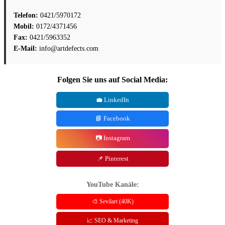
Telefon:
0421/5970172
Mobil:
0172/4371456
Fax:
0421/5963352
E-Mail:
info@artdefects.com
Folgen Sie uns auf Social Media:
💼 LinkedIn
📘 Facebook
📷 Instagram
📌 Pinterest
YouTube Kanäle:
🎨 Sevilart (40K)
📈 SEO & Marketing