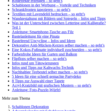
Rosteffekte erzeugen – so geht’s
Schablonen in der Werbung – Vorteile und Techniken
Schrankfronten tapezieren – so geht’s
Textilien mit Lavendelöl bedrucken – so geht’s
Wandgestaltung mit Bildern und Spiegeln – Infos und Tipps
Was ist der Unterschied zwischen Lettering und Kalligrafie?
Teil 1
Anleitung: Smartphone-Tasche aus Filz
Bastelanleitung für eine Pinata
Basteltrend Upcycling – Infos und Ideen
Dekorative Anti-Mücken-Kerzen selber machen – so geht’s
Eine Kokos-Fußmatte individuell zuschneiden – so geht’s
Farbenfrohe Ideen für Garten und Balkon
Flipflops selber machen – so geht’s
Infos rund um Tätowierungen
Infos und Tipps zur Kaltwachs-Technik
Nachhaltige Teebeutel selber machen – so geht’s
5 Ideen für eine schnell gemachte Partydeko
8 Tipps zur Auswahl einer Tapete
Acryl-Kratzbild mit grafischen Mustern – so geht’s
Anleitung: Foto-Puzzle-Würfel
Mehr zum Thema
Schablonen Dekoration